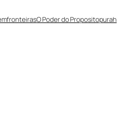
mfronteiras
O Poder do Proposito
purah