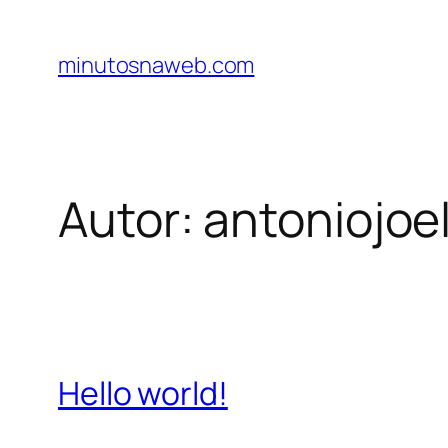
Pular
para
minutosnaweb.com
o
conteúdo
Autor:
antoniojoe
Hello world!