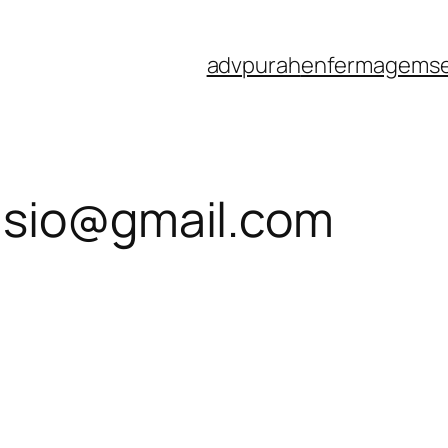
advpurah
enfermagemse
lsio@gmail.com